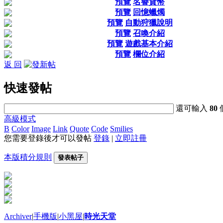
預覽
名譽貨幣
預覽
回憶蠟燭
預覽
自動狩獵說明
預覽
召喚介紹
預覽
遊戲基本介紹
預覽
欄位介紹
返 回
快速發帖
還可輸入
80
高級模式
B
Color
Image
Link
Quote
Code
Smilies
您需要登錄後才可以發帖
登錄
|
立即註冊
本版積分規則
發表帖子
Archiver
|
手機版
|
小黑屋
|
時光天堂