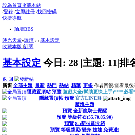
設為首頁
收藏本站
/
登錄
/
立即註冊
/
找回密碼
快捷導航
論壇
BBS
時光天堂
»
論壇
›
›
基本設定
收藏本版
|
訂閱
基本設定
今日:
28
|
主題:
11
|
排
返 回
新窗
全部主題
最新
熱門
熱帖
精華
更多
作者
回復/查看
最後
隱藏置頂帖
預覽
遊戲大全(幫助更快上手)****必看*
隱藏置頂帖
預覽
官方LINE群
版塊主題
預覽
全新龍騎士覺醒
預覽
等級符石(55.70.85.90)
預覽
8.5新技能介紹
預覽
等級獎勵(變身.娃娃 免費送)