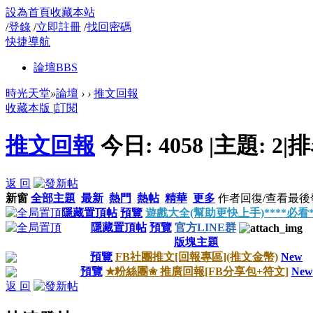
設為首頁
收藏本站
/
登錄
/
立即註冊
/
找回密碼
快捷導航
論壇
BBS
時光天堂
»
論壇
›
›
推文回報
收藏本版
|
訂閱
推文回報
今日:
4058
|
主題:
2
|
排
返 回
新窗
全部主題
最新
熱門
熱帖
精華
更多
作者
回復/查看
最後
隱藏置頂帖
預覽
遊戲大全(幫助更快上手)****必看*
隱藏置頂帖
預覽
官方LINE群
版塊主題
預覽
FB社團推文[回報專區](推文金幣)
New
預覽
✭粉絲團✬ 推廣回報[FB分享包+符文]
New
返 回