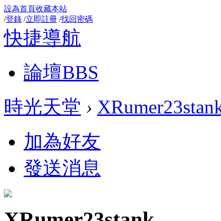
設為首頁
收藏本站
/
登錄
/
立即註冊
/
找回密碼
快捷導航
論壇
BBS
時光天堂
›
XRumer23stan
加為好友
發送消息
XRumer23stank