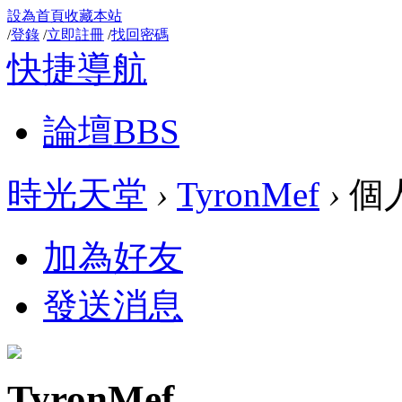
設為首頁
收藏本站
/
登錄
/
立即註冊
/
找回密碼
快捷導航
論壇
BBS
時光天堂
›
TyronMef
›
個
加為好友
發送消息
TyronMef