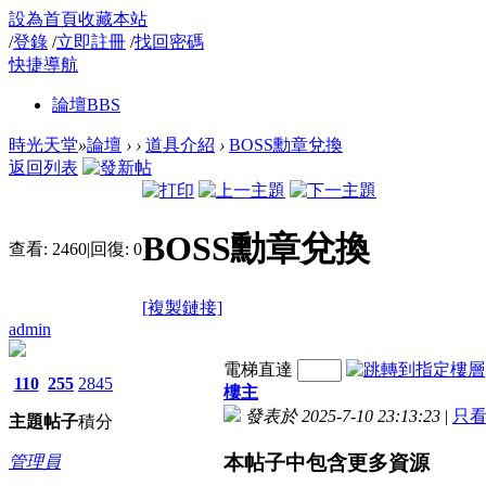
設為首頁
收藏本站
/
登錄
/
立即註冊
/
找回密碼
快捷導航
論壇
BBS
時光天堂
»
論壇
›
›
道具介紹
›
BOSS勳章兌換
返回列表
BOSS勳章兌換
查看:
2460
|
回復:
0
[複製鏈接]
admin
電梯直達
110
255
2845
樓主
發表於 2025-7-10 23:13:23
|
只
主題
帖子
積分
本帖子中包含更多資源
管理員