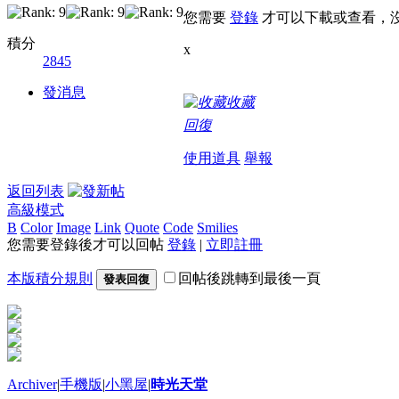
您需要
登錄
才可以下載或查看，
積分
x
2845
發消息
收藏
回復
使用道具
舉報
返回列表
高級模式
B
Color
Image
Link
Quote
Code
Smilies
您需要登錄後才可以回帖
登錄
|
立即註冊
本版積分規則
回帖後跳轉到最後一頁
發表回復
Archiver
|
手機版
|
小黑屋
|
時光天堂