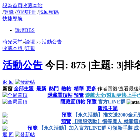
設為首頁
收藏本站
/
登錄
/
立即註冊
/
找回密碼
快捷導航
論壇
BBS
時光天堂
»
論壇
›
›
活動公告
收藏本版
|
訂閱
活動公告
今日:
875
|
主題:
3
|
排
返 回
新窗
全部主題
最新
熱門
熱帖
精華
更多
作者
回復/查看
最後
隱藏置頂帖
預覽
遊戲大全(幫助更快上手)**
隱藏置頂帖
預覽
官方LINE群
版塊主題
預覽
【永久活動】推文送2000金元
預覽
【開服活動】衝等魔人 就靠這
預覽
【永久活動】加入官方LINE群 可領新手裝 成
返 回